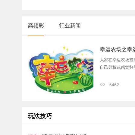
高频彩
行业新闻
幸运农场之幸
大家在幸运农场投
自己分析或感觉好的
5462
玩法技巧