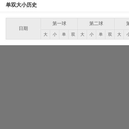
单双大小历史
第一球
第二球
日期
大
小
单
双
大
小
单
双
大