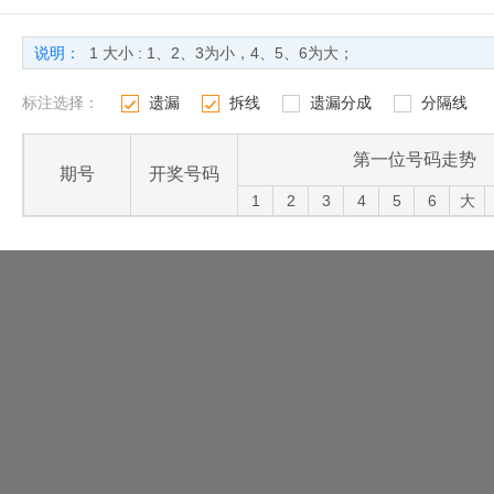
说明：
1 大小 : 1、2、3为小，4、5、6为大；
2 单双：1、3、5为单，2、4、6为双。
标注选择：
遗漏
拆线
遗漏分成
分隔线
3 遗漏期数：自上期开出到本期间隔的期数。
1
2
3
4
4 分隔线：每五期使用分隔线，使横向导航更加清晰。
第一位号码走势
期号
开奖号码
5 出现次数：统计周期内，某个号码的累计出现次数。
1
2
3
4
5
6
大
6 平均遗漏：统计期数内遗漏的平均值（计算公式：平均遗漏＝统
7 最大遗漏：是指统计周期内所有遗漏值的最大值。
8 最大连出：是指统计周期内所有连出值的最大值。