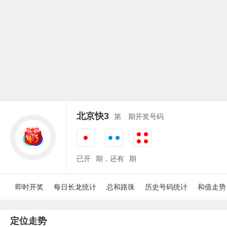
北京快3
第
期开奖号码
已开
期，还有
期
即时开奖
每日长龙统计
总和路珠
历史号码统计
和值走势
定位走势