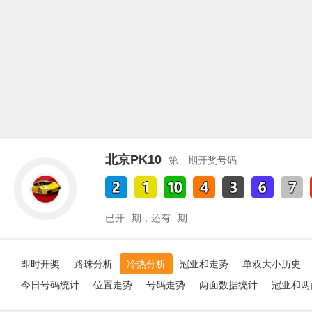
北京PK10
第
期开奖号码
已开
期，还有
期
即时开奖
路珠分析
冷热分析
冠亚和走势
单双大小历史
今日号码统计
位置走势
号码走势
两面数据统计
冠亚和两