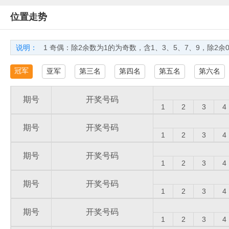
位置走势
说明：
1 奇偶：除2余数为1的为奇数，含1、3、5、7、9，除2余
2 大小：6、7、8、9、10为大数，1、2、3、4、5为小数
冠军
亚军
第三名
第四名
第五名
第六名
3 012路：除3余数为0的为0路号码，包含3、6、9,；除3余数为
4 升平降：比上期奖号数值大的，表示本期奖号特征为升；与
期号
开奖号码
5 分隔线：每五期使用分隔线，使横向导航更加清晰;
1
2
3
4
6 出现总次数：统计期数内实际出现的次数；
期号
开奖号码
7 遗漏：自上期开出到本期间隔的期数;
1
2
3
4
8 平均遗漏：统计期数内遗漏的平均值。（计算公式：平均遗漏＝
期号
开奖号码
9 最大遗漏：统计期数内遗漏的最大值;
1
2
3
4
10 当前遗漏：自上期开出到当前期所间隔的期数；
期号
开奖号码
11 最大连出值：统计期数内连续开出的最大值;
1
2
3
4
期号
开奖号码
1
2
3
4