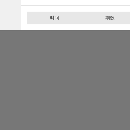
时间
期数