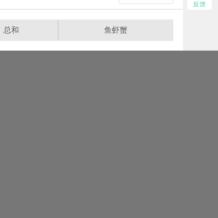
总和
鱼虾蟹