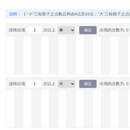
说明：
1 “小”三粒骰子之点数总和由4点至10点；“大”三粒骰
2 “单”三粒骰子之点数总和为单数；“双”三粒骰子之点数总和
连续出现
次以上
出现的次数为:
0
连续出现
次以上
出现的次数为:
0