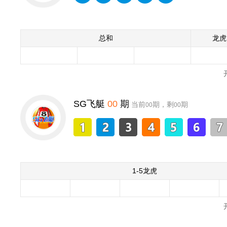
总和
龙虎
SG飞艇
00
期
当前
期，剩
期
00
00
1-5龙虎